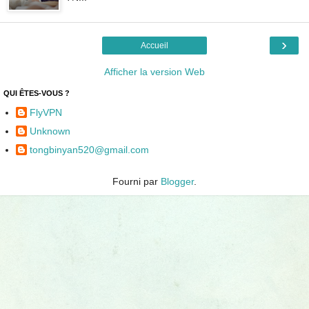
›
Accueil
Afficher la version Web
QUI ÊTES-VOUS ?
FlyVPN
Unknown
tongbinyan520@gmail.com
Fourni par
Blogger
.