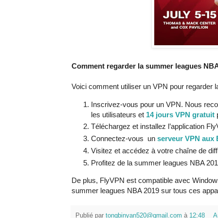
Comment regarder la summer leagues NBA
Voici comment utiliser un VPN pour regarder
Inscrivez-vous pour un VPN. Nous re
les utilisateurs et
14 jours VPN gratuit
p
Téléchargez et installez l’application Fl
Connectez-vous un
serveur VPN aux 
Visitez et accédez à votre chaîne de d
Profitez de la summer leagues NBA 2019
De plus, FlyVPN est compatible avec Windows
summer leagues NBA 2019 sur tous ces apparei
Publié par
tongbinyan520@gmail.com
à
12:48
A