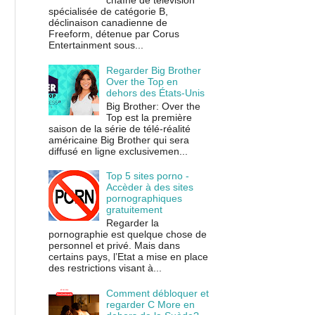
chaîne de télévision
spécialisée de catégorie B,
déclinaison canadienne de
Freeform, détenue par Corus
Entertainment sous...
Regarder Big Brother
Over the Top en
dehors des États-Unis
Big Brother: Over the
Top est la première
saison de la série de télé-réalité
américaine Big Brother qui sera
diffusé en ligne exclusivemen...
Top 5 sites porno -
Accèder à des sites
pornographiques
gratuitement
Regarder la
pornographie est quelque chose de
personnel et privé. Mais dans
certains pays, l’Etat a mise en place
des restrictions visant à...
Comment débloquer et
regarder C More en