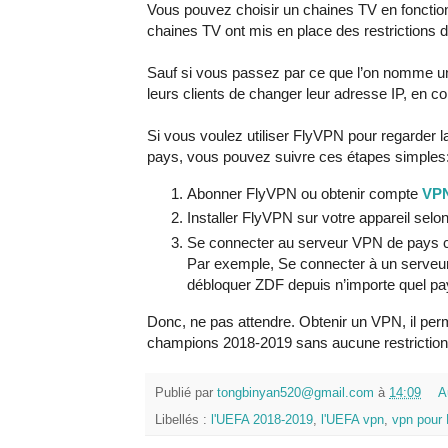
Vous pouvez choisir un chaines TV en fonction
chaines TV ont mis en place des restrictions d
Sauf si vous passez par ce que l’on nomme 
leurs clients de changer leur adresse IP, en co
Si vous voulez utiliser FlyVPN pour regarder 
pays, vous pouvez suivre ces étapes simples
Abonner FlyVPN ou obtenir compte
VPN
Installer FlyVPN sur votre appareil selo
Se connecter au serveur VPN de pays co
Par exemple, Se connecter à un serveu
débloquer ZDF depuis n’importe quel pa
Donc, ne pas attendre. Obtenir un VPN, il perme
champions 2018-2019 sans aucune restriction
Publié par
tongbinyan520@gmail.com
à
14:09
A
Libellés :
l'UEFA 2018-2019
,
l'UEFA vpn
,
vpn pour 