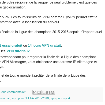
 de votre région et de la langue. Le seul problème c’est que ces
e géolocalisation.
un VPN. Les fournisseurs de VPN comme FlyVPN permet effet à
nformité avec la localisation du serveur.
la finale de la Ligue des champions 2015-2016 depuis n'importe quel
:
 essai gratuit
ou
14 jours VPN gratuit
.
n les
VPN tutoriaux
.
rrespondant pour regarder la finale de la Ligue des champions.
r VPN Allemagne, vous obtiendrez une adresse IP Allemagne et
ys.
t de tout le monde à profiter de la finale de la Ligue des
.
ucun commentaire:
Football
,
vpn pour l'UEFA 2018-2019
,
vpn pour sport