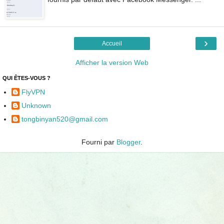
›
Accueil
Afficher la version Web
QUI ÊTES-VOUS ?
FlyVPN
Unknown
tongbinyan520@gmail.com
Fourni par
Blogger
.