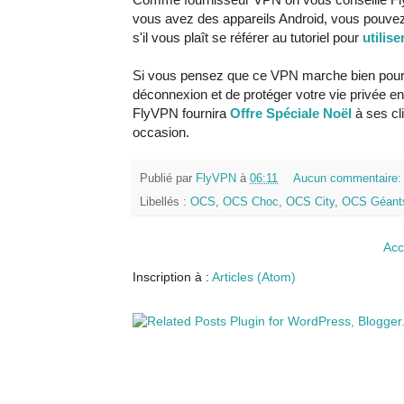
vous avez des appareils Android, vous pouve
s'il vous plaît se référer au tutoriel pour
utilis
Si vous pensez que ce VPN marche bien pour 
déconnexion et de protéger votre vie privée en
FlyVPN fournira
Offre Spéciale Noël
à ses cl
occasion.
Publié par
FlyVPN
à
06:11
Aucun commentaire
Libellés :
OCS
,
OCS Choc
,
OCS City
,
OCS Géant
Acc
Inscription à :
Articles (Atom)