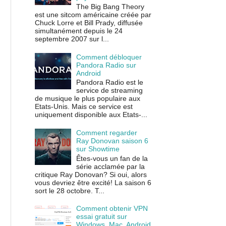
The Big Bang Theory
est une sitcom américaine créée par
Chuck Lorre et Bill Prady, diffusée
simultanément depuis le 24
septembre 2007 sur l...
Comment débloquer
Pandora Radio sur
Android
Pandora Radio est le
service de streaming
de musique le plus populaire aux
Etats-Unis. Mais ce service est
uniquement disponible aux Etats-...
Comment regarder
Ray Donovan saison 6
sur Showtime
Êtes-vous un fan de la
série acclamée par la
critique Ray Donovan? Si oui, alors
vous devriez être excité! La saison 6
sort le 28 octobre. T...
Comment obtenir VPN
essai gratuit sur
Windows, Mac, Android