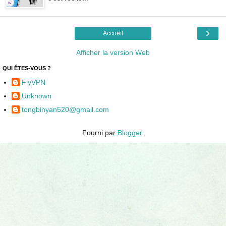
›
Accueil
Afficher la version Web
QUI ÊTES-VOUS ?
FlyVPN
Unknown
tongbinyan520@gmail.com
Fourni par
Blogger
.