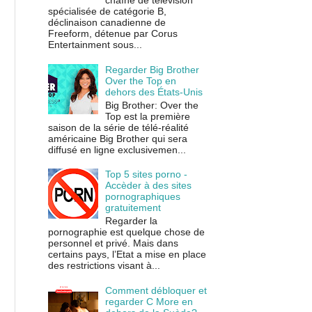
chaîne de télévision
spécialisée de catégorie B,
déclinaison canadienne de
Freeform, détenue par Corus
Entertainment sous...
Regarder Big Brother
Over the Top en
dehors des États-Unis
Big Brother: Over the
Top est la première
saison de la série de télé-réalité
américaine Big Brother qui sera
diffusé en ligne exclusivemen...
Top 5 sites porno -
Accèder à des sites
pornographiques
gratuitement
Regarder la
pornographie est quelque chose de
personnel et privé. Mais dans
certains pays, l’Etat a mise en place
des restrictions visant à...
Comment débloquer et
regarder C More en