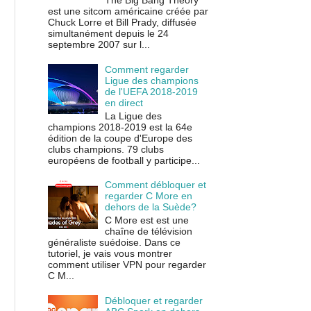
The Big Bang Theory
est une sitcom américaine créée par
Chuck Lorre et Bill Prady, diffusée
simultanément depuis le 24
septembre 2007 sur l...
Comment regarder
Ligue des champions
de l'UEFA 2018-2019
en direct
La Ligue des
champions 2018-2019 est la 64e
édition de la coupe d'Europe des
clubs champions. 79 clubs
européens de football y participe...
Comment débloquer et
regarder C More en
dehors de la Suède?
C More est est une
chaîne de télévision
généraliste suédoise. Dans ce
tutoriel, je vais vous montrer
comment utiliser VPN pour regarder
C M...
Débloquer et regarder