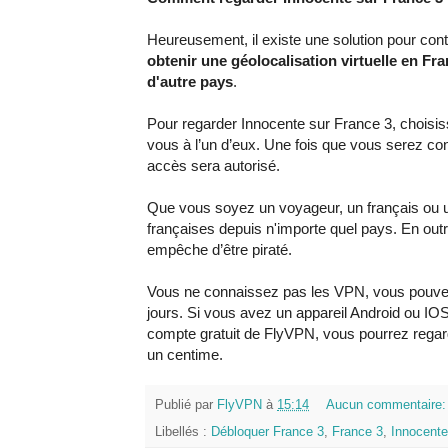
Heureusement, il existe une solution pour conto
obtenir une géolocalisation virtuelle en Fr
d'autre pays
.
Pour regarder Innocente sur France 3, choisi
vous à l’un d’eux. Une fois que vous serez co
accès sera autorisé.
Que vous soyez un voyageur, un français ou u
françaises depuis n'importe quel pays. En out
empêche d’être piraté.
Vous ne connaissez pas les VPN, vous pouvez
jours. Si vous avez un appareil Android ou 
compte gratuit de FlyVPN, vous pourrez regar
un centime.
Publié par
FlyVPN
à
15:14
Aucun commentaire
Libellés :
Débloquer France 3
,
France 3
,
Innocente