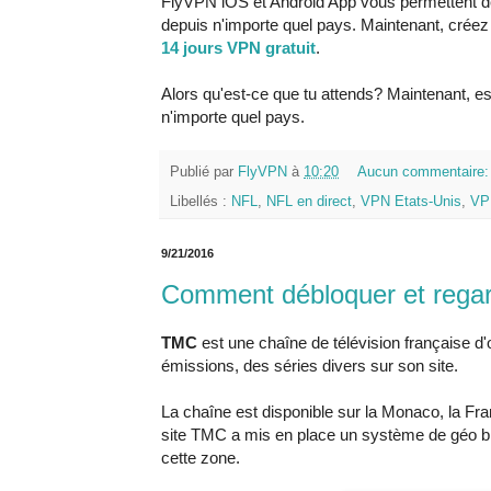
FlyVPN iOS et Android App vous permettent de
depuis n'importe quel pays. Maintenant, crée
14 jours VPN gratuit
.
Alors qu'est-ce que tu attends? Maintenant, e
n'importe quel pays.
Publié par
FlyVPN
à
10:20
Aucun commentaire
Libellés :
NFL
,
NFL en direct
,
VPN Etats-Unis
,
VPN
9/21/2016
Comment débloquer et regar
TMC
est une chaîne de télévision française 
émissions, des séries divers sur son site.
La chaîne est disponible sur la Monaco, la Fran
site TMC a mis en place un système de géo bl
cette zone.