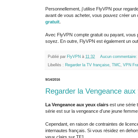
Personnellement, j'utilise FlyVPN pour regard
avant de vous acheter, vous pouvez créer un
gratuit
.
Avec FlyVPN compte gratuit ou payant, vous
soyez. En outre, FlyVPN est également un outi
Publié par
FlyVPN
à
11:32
Aucun commentaire
Libellés :
Regarder la TV française
,
TMC
,
VPN Fr
9/14/2016
Regarder la Vengeance aux y
La Vengeance aux yeux clairs
est une série 
série est sur la vengeance d'une jeune femme 
Cependant, en raison de contraintes de licence
internautes français. Si vous résidez en deh
yeux clairs sur TF1.