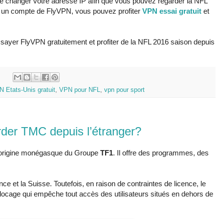
 changer votre adresse IP afin que vous pouvez regarder la NFL
z un compte de FlyVPN, vous pouvez profiter
VPN essai gratuit
et
ssayer FlyVPN gratuitement et profiter de la NFL 2016 saison depuis
:
 Etats-Unis gratuit
,
VPN pour NFL
,
vpn pour sport
der TMC depuis l’étranger?
d'origine monégasque du Groupe
TF1
. Il offre des programmes, des
ce et la Suisse. Toutefois, en raison de contraintes de licence, le
ocage qui empêche tout accès des utilisateurs situés en dehors de