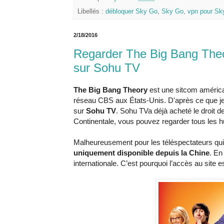
Libellés :
débloquer Sky Go
,
Sky Go
,
vpn pour Sk
2/18/2016
Regarder The Big Bang Theor
sur Sohu TV
The Big Bang Theory
est une sitcom américa
réseau CBS aux États-Unis. D'après ce que je 
sur
Sohu TV
. Sohu TVa déjà acheté le droit d
Continentale, vous pouvez regarder tous les hu
Malheureusement pour les téléspectateurs qui 
uniquement disponible depuis la Chine
. En
internationale. C’est pourquoi l’accès au site e