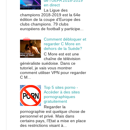
de l'UEFA 2018-2019
en direct
La Ligue des
champions 2018-2019 est la 64e
édition de la coupe d'Europe des
clubs champions. 79 clubs
européens de football y participe...
Comment débloquer et
regarder C More en
dehors de la Suède?
C More est est une
chaîne de télévision
généraliste suédoise. Dans ce
tutoriel, je vais vous montrer
comment utiliser VPN pour regarder
C M...
Top 5 sites porno -
Accèder à des sites
pornographiques
gratuitement
Regarder la
pornographie est quelque chose de
personnel et privé. Mais dans
certains pays, l’Etat a mise en place
des restrictions visant à...