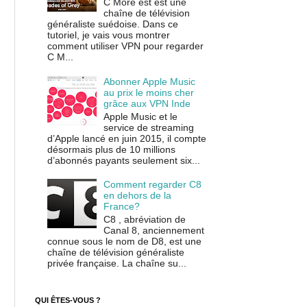
C More est est une
chaîne de télévision
généraliste suédoise. Dans ce
tutoriel, je vais vous montrer
comment utiliser VPN pour regarder
C M...
Abonner Apple Music
au prix le moins cher
grâce aux VPN Inde
Apple Music et le
service de streaming
d’Apple lancé en juin 2015, il compte
désormais plus de 10 millions
d’abonnés payants seulement six...
Comment regarder C8
en dehors de la
France?
C8 , abréviation de
Canal 8, anciennement
connue sous le nom de D8, est une
chaîne de télévision généraliste
privée française. La chaîne su...
QUI ÊTES-VOUS ?